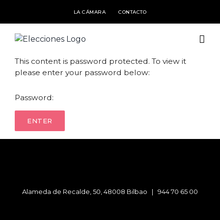
Saltar
LA CÁMARA
CONTACTO
al
contenido
This content is password protected. To view it
please enter your password below:
Password:
Alameda de Recalde, 50, 48008 Bilbao |
944 70 65 00