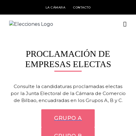
Saltar
LA CÁMARA
CONTACTO
al
contenido
PROCLAMACIÓN DE
EMPRESAS ELECTAS
Consulte la candidaturas proclamadas electas
por la Junta Electoral de la Cámara de Comercio
de Bilbao, encuadradas en los Grupos A, B y C.
GRUPO A
GRUPO B